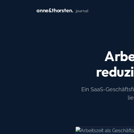
anne&thorsten.
journal
Arbe
reduz
Ein SaaS-Geschäftsf
li