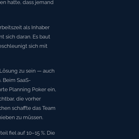
ssen hatte, dass jemand
beitszeit als Inhaber
t sich daran. Es baut
eschleunigt sich mit
e Lösung zu sein — auch
n. Beim SaaS-
te Planning Poker ein,
tbar, die vorher
chen schaffte das Team
hieben zu müssen.
l fiel auf 10–15 %. Die