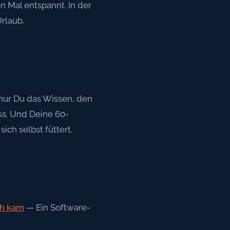
 Mal entspannt. In der
rlaub.
 nur Du das Wissen, den
ss. Und Deine 60-
ch selbst füttert.
0h kam
— Ein Software-