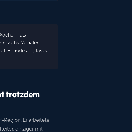
Woche — als
 von sechs Monaten
el: Er hörte auf, Tasks
t trotzdem
-Region. Er arbeitete
eiter, einziger mit