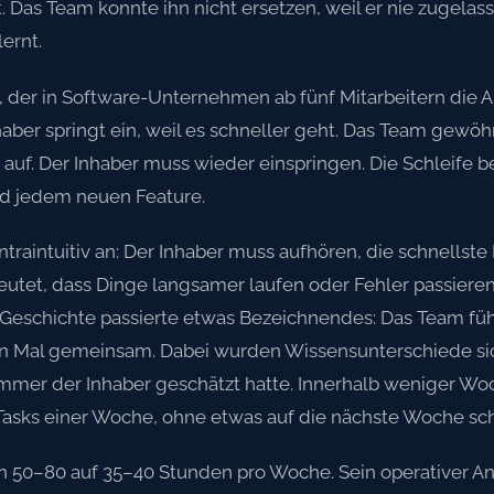
t. Das Team konnte ihn nicht ersetzen, weil er nie zugela
ernt.
 der in Software-Unternehmen ab fünf Mitarbeitern die Ar
haber springt ein, weil es schneller geht. Das Team gewöhn
uf. Der Inhaber muss wieder einspringen. Die Schleife b
 jedem neuen Feature.
ntraintuitiv an: Der Inhaber muss aufhören, die schnellst
eutet, dass Dinge langsamer laufen oder Fehler passiere
Geschichte passierte etwas Bezeichnendes: Das Team führ
en Mal gemeinsam. Dabei wurden Wissensunterschiede sich
mmer der Inhaber geschätzt hatte. Innerhalb weniger Wo
 Tasks einer Woche, ohne etwas auf die nächste Woche sc
n 50–80 auf 35–40 Stunden pro Woche. Sein operativer Antei