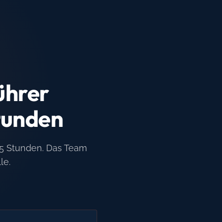
ührer
tunden
35 Stunden. Das Team
le.